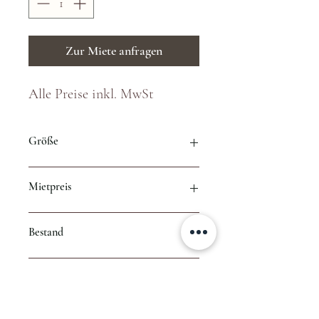
Zur Miete anfragen
Alle Preise inkl. MwSt
Größe
1,50m hoch, 80cm breit
Mietpreis
pro Stück
Bestand
1 Stück
Infos
Foto:
Sarahs Focus